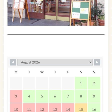
M
T
W
T
F
S
S
1
2
3
4
5
6
7
8
9
10
11
12
13
14
15
16