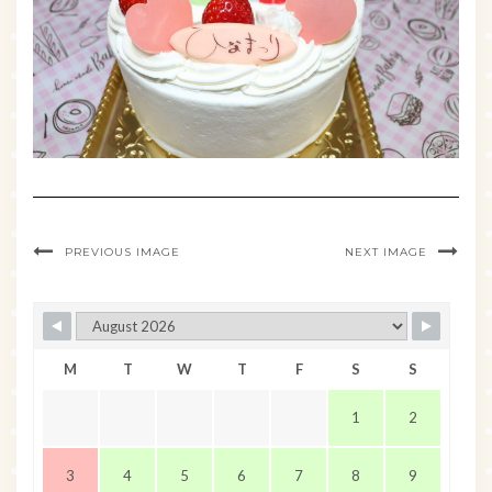
PREVIOUS IMAGE
NEXT IMAGE
M
T
W
T
F
S
S
1
2
3
4
5
6
7
8
9