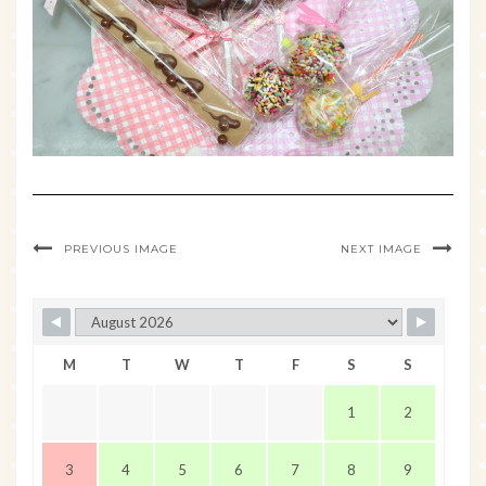
PREVIOUS IMAGE
NEXT IMAGE
M
T
W
T
F
S
S
1
2
3
4
5
6
7
8
9